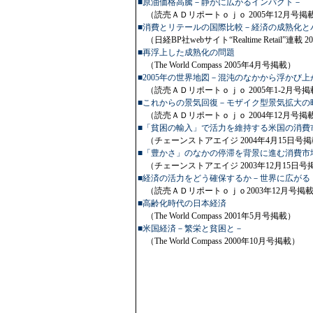
■原油価格高騰－静かに広がるインパクト－
（読売ＡＤリポートｏｊｏ 2005年12月号掲
■消費とリテールの国際比較－経済の成熟化と
（日経BP社webサイト“Realtime Retail”連載 
■再浮上した成熟化の問題
（The World Compass 2005年4月号掲載）
■2005年の世界地図－混沌のなかから浮かび
（読売ＡＤリポートｏｊｏ 2005年1-2月号掲
■これからの景気回復－モザイク型景気拡大の
（読売ＡＤリポートｏｊｏ 2004年12月号掲
■「貧困の輸入」で活力を維持する米国の消費
（チェーンストアエイジ 2004年4月15日号
■「豊かさ」のなかの停滞を背景に進む消費市
（チェーンストアエイジ 2003年12月15日号
■経済の活力をどう確保するか－世界に広がる
（読売ＡＤリポートｏｊｏ2003年12月号掲
■高齢化時代の日本経済
（The World Compass 2001年5月号掲載）
■米国経済－繁栄と貧困と－
（The World Compass 2000年10月号掲載）