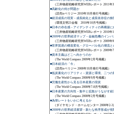
（三井物産戦略研究所WEBレポート 2011年3
■高齢化の何が問題か
（読売isペリジー 2010年10月発行号掲載）
■経済成長の現実－成長鈍化と成長依存症の狭
（環境文明21会報 2010年10月号掲載）
■日本の存在感－アイデンティティの再構築に
（三井物産戦略研究所WEBレポート 2010年1
■2009年の世界経済マップ－金融危機のインパ
（三井物産戦略研究所WEBレポート 2009年9
■世界貿易の構造変化－グローバル化の潮流と
（三井物産戦略研究所WEBレポート 2009年7
■資本主義はどこへ向かうのか
（The World Compass 2009年2月号掲載）
■日本経済の「今」
（読売isペリジー 2008年10月発行号掲載）
■低炭素化のリアリティ－資源と環境、二つの
（The World Compass 2008年9月号掲載）
■労働生産性から見る日本産業の現状
（The World Compass 2008年7-8月号掲載）
■日本産業の方向性－集中と拡散がうながす経
（The World Compass 2008年2月号掲載）
■為替レートをいかに考えるか
（ダイヤモンド・ホームセンター 2008年2-
■2008年の世界経済展望－新たな秩序形成が視