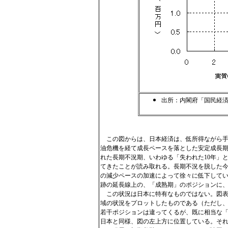
出所：内閣府「国民経
この図からは、日本経済は、低所得ながら手
油危機を経て成長ペースを落とした安定成長
れた長期不況期、いわゆる「失われた10年」
てきたことが読み取れる。長期不況を脱した今
の減少ペースの加速によって徐々に低下して
跡の延長線上の、「成熟期」のポジションに
この状況は日本に特有なものではない。図表2
域の状況をプロットしたものである（ただし、
若干ポジションは違ってくるが、既に相当な「
日本と同様、図の左上方に位置している。そ