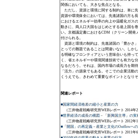
関係においても、大きな焦点となる。
ただし、資源と環境に関する制約は、単に先
資源や環境保全においては、先進諸国の方も
におけるエネルギー効率の向上や温暖化ガス
動きに、両人口大国をはじめとする途上国を
い。京都議定書におけるCDM（クリーン開発
付けられる。
資源と環境の制約は、先進諸国の「豊かさ」
とっての難題であることは間違いない。しか
る明確なフロンティアという意味合いも持っ
く、省エネルギーや環境関連技術でも有力な
なるだろう。それは、国内市場の成長力を期
「活力」の源泉でもある。そこでの企業活動
くうえでも、きわめて重要なポイントとなり
関連レポート
■国家間経済格差の縮小と産業の力
（三井物産戦略研究所WEBレポート 2014年2
■世界経済の成長の構図－「新興国主導」の実
（三井物産戦略研究所WEBレポート 2012年1
■「開国」の再定義－産業と文化のOutflowへ
（三井物産戦略研究所WEBレポート 2011年6
■2010年代の世界の動きと産業の行方