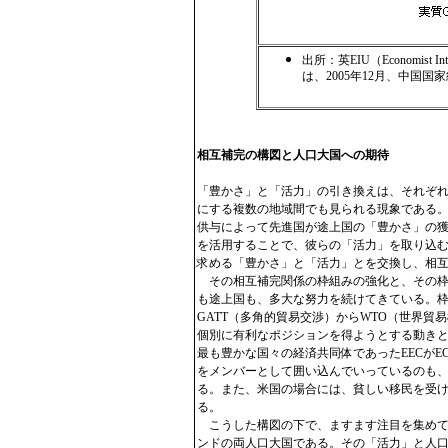
出所：英EIU（Economist 
は、2005年12月、中国
相互補完の構図と人口大国への期待
「豊かさ」と「活力」の引き換えは、それぞ
にする複数の地域間でも見られる現象である
供与によって先進国が途上国の「豊かさ」の
を活用することで、彼らの「活力」を取り込
求める「豊かさ」と「活力」とを交換し、相
その相互補完関係の枠組みの強化と、その枠
も途上国も、多大な努力を続けてきている。
GATT（多角的貿易交渉）からWTO（世界
個別に有利なポジションを得ようとする動きと
最も豊かな国々の経済共同体であったEECがE
をメンバーとして囲い込んでいっているのも
る。また、米国の場合には、貧しい移民を受
る。
こうした構図の下で、ますます注目を集めて
ンドの両人口大国である。その「活力」と人口