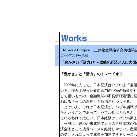
The World Compass（三井物産戦略研究所機関
2006年2月号掲載
「豊かさ｣と｢活力｣と－成熟化経済と人口大国
「豊かさ」と「活力」のトレードオフ
2006年に入って、日本経済はいよいよ「復
いる。積み上がった政府部門の巨額の負債や
して重いものの、金融機関の不良債権処理に
わゆる「三つの過剰」も解消されつつある。
とはいえ、それは日本経済が、バブル崩壊以
たということであって、バブル期はもちろん
ているわけではない。日本経済は、バブル期
一般に、経済が未成熟で人々の所得水準が低
済全体として成長ペースを維持しやすい。産
の受け入れによって成長を加速できるケース