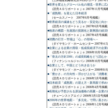
（三井物産戦略研究所WEBレポート 2007年1
■世界を変えたグローバル化の潮流－世界に広
（読売ＡＤリポートｏｊｏ 2007年11月号掲
■「成熟期」を迎えた日本経済
（セールスノート 2007年6月号掲載）
■世界経済の減速をどう見るか－安定化に向か
（読売ＡＤリポートｏｊｏ 2007年6月号掲載
■格差の構図－先進国の貧困化と新興国の経済
（読売ＡＤリポートｏｊｏ 2007年4月号掲載
■消費の行方－市場は「心」の領域へ－
（ダイヤモンド・ホームセンター 2007年4-
■企業による企業の買収－低成長経済下の企業
（読売ＡＤリポートｏｊｏ 2006年10月号掲
■「骨太の方針2006」の成長戦略をどう読むか
（フィナンシャルジャパン 2006年10月号掲
■企業として、中国とどう向き合うか
（ダイヤモンド・ホームセンター 2006年8-
■「豊かさ」の方向性－浮かび上がる「消費者
（読売ＡＤリポートｏｊｏ 2006年5月号掲載
■日本経済「成熟期」の迎え方－新局面で求め
（読売ＡＤリポートｏｊｏ 2006年4月号掲載
■長期化が予想される原油価格の高騰－企業の
（チェーンストアエイジ 2006年3月1日号掲
■2006年の世界地図－「多元化」で問い直さ
（読売ＡＤリポートｏｊｏ 2006年1-2月号掲