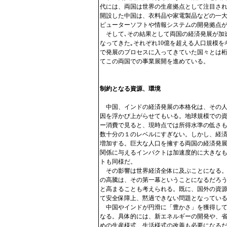
代には、両国は世界の生産拠点として注目さ
開設した中国は、衣料品や家電製品などの一
ピューターソフトや情報システムの開発拠点
そして､その結果として両国の経済発展が加
なってきた｡それぞれ10億を超える人口規模を
で発展のプロセスに入ってきていた国々とは
てこの両国での事業展開を進めている。
制約となる資源、環境
中国、インドの経済発展の本格化は、その人
因を浮かび上がらせてもいる。地球規模での
ー消費で見ると、現時点では所得水準の低さ
数十分の１のレベルにすぎない。しかし、経
増加する。巨大な人口を擁する両国の経済発
関係に与えるインパクトは加速度的に大きな
トも同様だ。
その影響は世界経済全体に及ぶことになる。
の高騰は、その第一幕ということになるだろ
と高まることも考えられる。既に、国外の資
て安全保障上、黙過できない問題となってい
中国やインドが円滑に「豊かさ」を獲得して
なる。具体的には、新エネルギーの開発や、
めの生産様式、生活様式の改善も必要になるだ