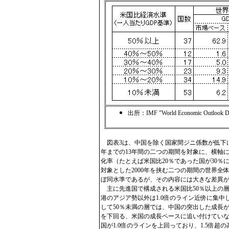
出所：IMF "World Economic Outloo
図表3は、中国を除く国家間ジニ係数が低下に転じ
年までの13年間の二つの期間を対象に、横軸
化率（たとえば米国比20％であった国が30％
対象とした2000年を挟む二つの期間の世界全体
ぼ同水準であるが、その内容には大きな差異
主に先進国で構成される米国比50％以上の
港のアジア勢以外は1.0倍のライン近傍に集
して50％未満の層では、中国の突出した成長が際
を下回る、米国の成長ペースに追い付けていない
国が1.0倍のラインを上回っており、1.5倍