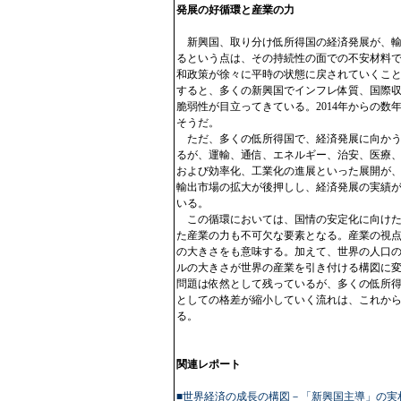
発展の好循環と産業の力
新興国、取り分け低所得国の経済発展が、輸
るという点は、その持続性の面での不安材料
和政策が徐々に平時の状態に戻されていくこと
すると、多くの新興国でインフレ体質、国際
脆弱性が目立ってきている。2014年からの
そうだ。
ただ、多くの低所得国で、経済発展に向かう
るが、運輸、通信、エネルギー、治安、医療
および効率化、工業化の進展といった展開が
輸出市場の拡大が後押しし、経済発展の実績
いる。
この循環においては、国情の安定化に向けた
た産業の力も不可欠な要素となる。産業の視
の大きさをも意味する。加えて、世界の人口の
ルの大きさが世界の産業を引き付ける構図に
問題は依然として残っているが、多くの低所
としての格差が縮小していく流れは、これか
る。
関連レポート
■世界経済の成長の構図－「新興国主導」の実