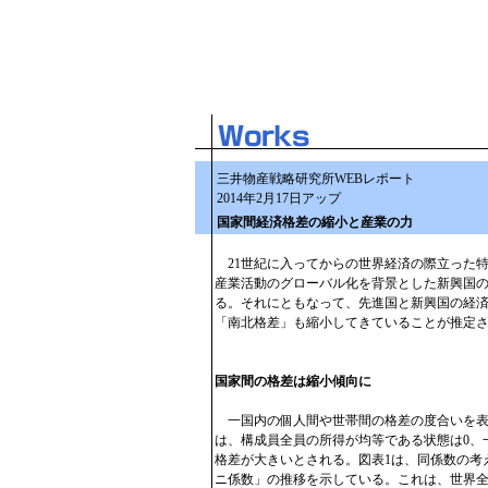
三井物産戦略研究所WEBレポート
2014年2月17日アップ
国家間経済格差の縮小と産業の力
21世紀に入ってからの世界経済の際立った
産業活動のグローバル化を背景とした新興国
る。それにともなって、先進国と新興国の経
「南北格差」も縮小してきていることが推定
国家間の格差は縮小傾向に
一国内の個人間や世帯間の格差の度合いを表
は、構成員全員の所得が均等である状態は0、
格差が大きいとされる。図表1は、同係数の考
ニ係数」の推移を示している。これは、世界