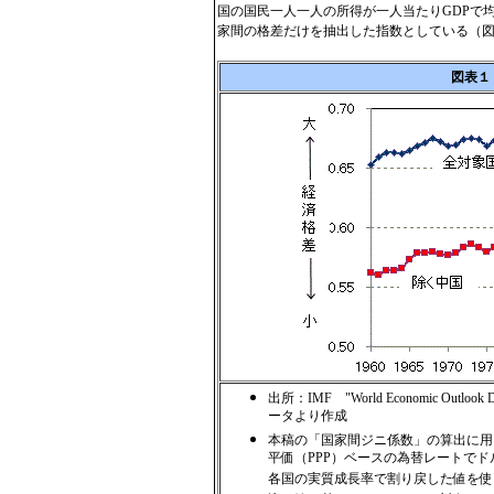
国の国民一人一人の所得が一人当たりGDPで
家間の格差だけを抽出した指数としている（
図表１
出所：IMF "World Economic Outlook 
ータより作成
本稿の「国家間ジニ係数」の算出に用
平価（PPP）ベースの為替レートでドル
各国の実質成長率で割り戻した値を使って