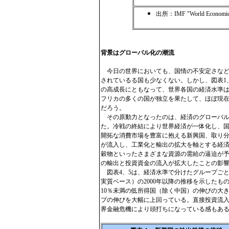
出所：IMF "World Economi
背景はグローバル化の潮流
今日の世界においても、国情の不安定さなど
されているる国も少なくない。しかし、図表1、
の高成長にともなって、世界各国の経済水準
フリカの多くの国が独立を果たして、ほぼ現在
だろう。
その原動力となったのは、経済のグローバル
た。冷戦の終結により世界経済が一体化し、
開拓な消費市場を豊富に抱える新興国、取り
が流入し、工業化と輸出の拡大を軸とする経
穀物といったさまざまな資源の需給の逼迫が
の輸出と投資資金の流入が拡大したことの影
図表4、5は、経済水準で分けたグループご
実質ベース）の2000年以降の推移を示した
10％未満の低所得国（除く中国）の伸びの大
プの伸びを大幅に上回っている。直接投資流入
界金融危機により頭打ちになっている感もあ