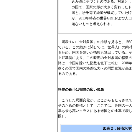
込み値に基づくものである。対象とした国
カ国で、国家の形が大きく変わったド
国と、紛争等で経済が破綻していた時
が、2013年時点の世界GDPおよび
題ないものと考えられる。
図表１の「全対象国」の推移を見ると、1980
ている。この動きに関しては、世界人口の約2
るため、同国を除いた指数も算出している。そち
上昇基調にあり、この時期の全対象国の指数の
降は、中国を除いた指数も低下に転じ、200
多くの国で国内の格差拡大への問題意識が高
るのである。
格差の縮小は裾野の広い現象
こうした局面変化が、どこからもたらされて
そのための指標として、ここでは、各国の一人
準も最も高いクラスにある米国との比率で表し
照）。
図表２．経済水準