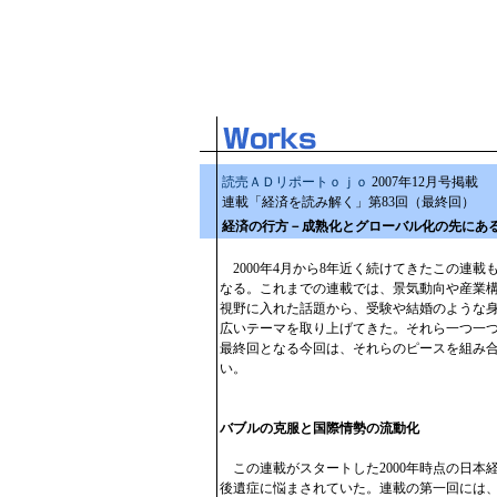
読売ＡＤリポートｏｊｏ
2007年12月号掲載
連載「経済を読み解く」第83回（最終回）
経済の行方－成熟化とグローバル化の先にあ
2000年4月から8年近く続けてきたこの連載
なる。これまでの連載では、景気動向や産業
視野に入れた話題から、受験や結婚のような
広いテーマを取り上げてきた。それら一つ一
最終回となる今回は、それらのピースを組み
い。
バブルの克服と国際情勢の流動化
この連載がスタートした2000年時点の日本
後遺症に悩まされていた。連載の第一回には