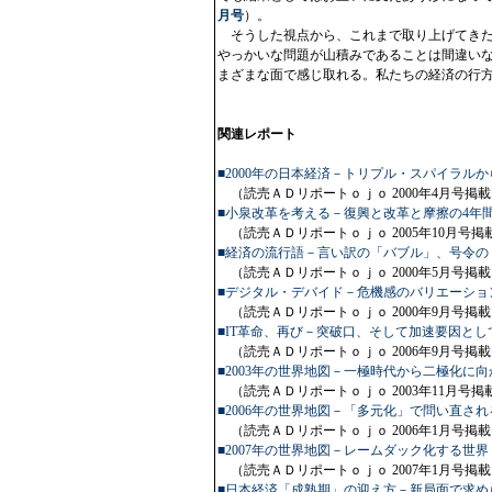
月号
）。
そうした視点から、これまで取り上げてきた
やっかいな問題が山積みであることは間違い
まざまな面で感じ取れる。私たちの経済の行
関連レポート
■2000年の日本経済－トリプル・スパイラル
（読売ＡＤリポートｏｊｏ 2000年4月号掲載
■小泉改革を考える－復興と改革と摩擦の4年
（読売ＡＤリポートｏｊｏ 2005年10月号掲
■経済の流行語－言い訳の「バブル」、号令の
（読売ＡＤリポートｏｊｏ 2000年5月号掲載
■デジタル・デバイド－危機感のバリエーショ
（読売ＡＤリポートｏｊｏ 2000年9月号掲載
■IT革命、再び－突破口、そして加速要因としての
（読売ＡＤリポートｏｊｏ 2006年9月号掲載
■2003年の世界地図－一極時代から二極化に
（読売ＡＤリポートｏｊｏ 2003年11月号掲
■2006年の世界地図－「多元化」で問い直さ
（読売ＡＤリポートｏｊｏ 2006年1月号掲載
■2007年の世界地図－レームダック化する世界
（読売ＡＤリポートｏｊｏ 2007年1月号掲載
■日本経済「成熟期」の迎え方－新局面で求め