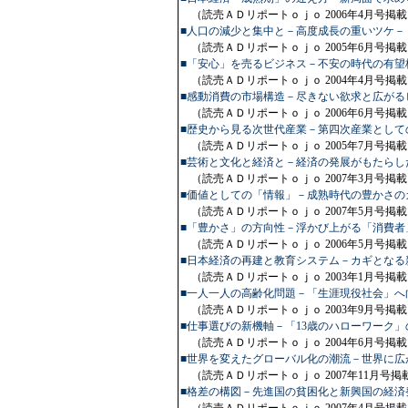
（読売ＡＤリポートｏｊｏ 2006年4月号掲載
■人口の減少と集中と－高度成長の重いツケ－
（読売ＡＤリポートｏｊｏ 2005年6月号掲載
■「安心」を売るビジネス－不安の時代の有望
（読売ＡＤリポートｏｊｏ 2004年4月号掲載
■感動消費の市場構造－尽きない欲求と広がる
（読売ＡＤリポートｏｊｏ 2006年6月号掲載
■歴史から見る次世代産業－第四次産業として
（読売ＡＤリポートｏｊｏ 2005年7月号掲載
■芸術と文化と経済と－経済の発展がもたらし
（読売ＡＤリポートｏｊｏ 2007年3月号掲載
■価値としての「情報」－成熟時代の豊かさの
（読売ＡＤリポートｏｊｏ 2007年5月号掲載
■「豊かさ」の方向性－浮かび上がる「消費者
（読売ＡＤリポートｏｊｏ 2006年5月号掲載
■日本経済の再建と教育システム－カギとなる
（読売ＡＤリポートｏｊｏ 2003年1月号掲載
■一人一人の高齢化問題－「生涯現役社会」へ
（読売ＡＤリポートｏｊｏ 2003年9月号掲載
■仕事選びの新機軸－「13歳のハローワーク」
（読売ＡＤリポートｏｊｏ 2004年6月号掲載
■世界を変えたグローバル化の潮流－世界に広
（読売ＡＤリポートｏｊｏ 2007年11月号掲
■格差の構図－先進国の貧困化と新興国の経済