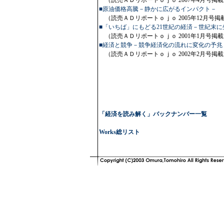
（読売ＡＤリポートｏｊｏ 2007年4月号掲載
■原油価格高騰－静かに広がるインパクト－
（読売ＡＤリポートｏｊｏ 2005年12月号掲
■「いちば」にもどる21世紀の経済－世紀末
（読売ＡＤリポートｏｊｏ 2001年1月号掲載
■経済と競争－競争経済化の流れに変化の予兆
（読売ＡＤリポートｏｊｏ 2002年2月号掲載
「経済を読み解く」バックナンバー一覧
Works総リスト