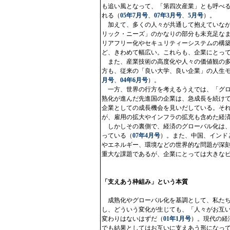
も追い風となって、「第四次産業」とも呼べ
れる（
05年7月号
、
07年3月号
、
5月号
）。
加えて、多くの人々が共通して抱えていなが
リック・ニーズ」のかなりの部分も未充足な
リアフリー化やセキュリティーシステムの構
ど、きわめて幅広い。これらも、企業にとっ
また、産業技術の高度化や人々の価値観の多
方も、従来の「良い大学、良い企業」の人生
月号
、
04年6月号
）。
一方、世界の行方を考えるうえでは、「グロ
熟化が進んだ先進国の企業は、急成長を続け
企業としての成長機会を見いだしている。そ
が、雇用の拡大やインフラの拡充も含めた経
しかしその裏側で、経済のグローバル化は、
っている（
07年4月号
）。また、中国、インド
やエネルギー、環境などの世界的な問題が深
重大な課題であるが、企業にとっては大きな
「支えあう枠組み」という本質
成熟化やグローバル化を基調として、私たち
し、どういう変化が生じても、「人々がお互
変わりはないはずだ（
01年1月号
）。現代の経
でも結果としてはお互いに支えあう形になっ