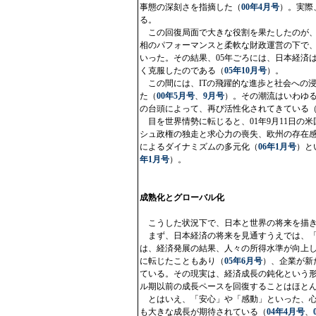
事態の深刻さを指摘した（
00年4月号
）。実際
る。
この回復局面で大きな役割を果たしたのが、
相のパフォーマンスと柔軟な財政運営の下で
いった。その結果、05年ごろには、日本経済
く克服したのである（
05年10月号
）。
この間には、ITの飛躍的な進歩と社会への浸
た（
00年5月号
、
9月号
）。その潮流はいわゆる
の台頭によって、再び活性化されてきている
目を世界情勢に転じると、01年9月11日の
シュ政権の独走と求心力の喪失、欧州の存在
によるダイナミズムの多元化（
06年1月号
）と
年1月号
）。
成熟化とグローバル化
こうした状況下で、日本と世界の将来を描き
まず、日本経済の将来を見通すうえでは、「
は、経済発展の結果、人々の所得水準が向上
に転じたこともあり（
05年6月号
）、企業が新
ている。その現実は、経済成長の鈍化という
ル期以前の成長ペースを回復することはほと
とはいえ、「安心」や「感動」といった、心
も大きな成長が期待されている（
04年4月号
、