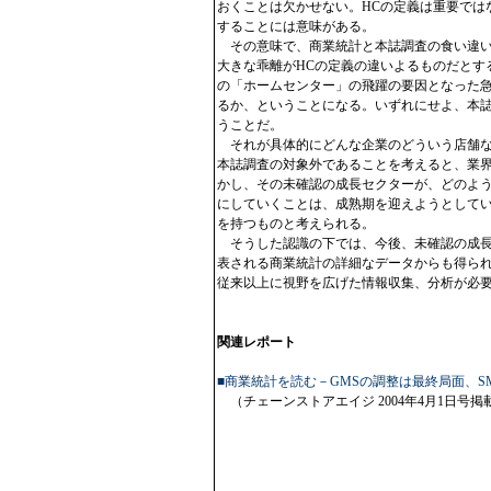
おくことは欠かせない。HCの定義は重要では
することには意味がある。
その意味で、商業統計と本誌調査の食い違い
大きな乖離がHCの定義の違いよるものだとす
の「ホームセンター」の飛躍の要因となった
るか、ということになる。いずれにせよ、本
うことだ。
それが具体的にどんな企業のどういう店舗な
本誌調査の対象外であることを考えると、業界
かし、その未確認の成長セクターが、どのよ
にしていくことは、成熟期を迎えようとしてい
を持つものと考えられる。
そうした認識の下では、今後、未確認の成長
表される商業統計の詳細なデータからも得ら
従来以上に視野を広げた情報収集、分析が必
関連レポート
■商業統計を読む－GMSの調整は最終局面、
（チェーンストアエイジ 2004年4月1日号掲