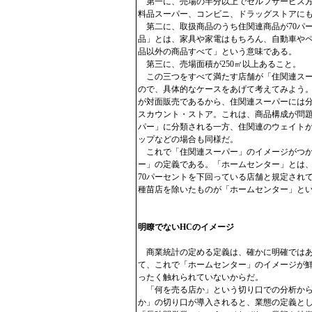
第一に、売場の半分以上でセルフサービス方
料品スーパー、コンビニ、ドラッグストアに
第二に、取扱商品のうち住関連商品が70パ
品」とは、家具や家電はもちろん、自動車や
品以外の商品すべて」という意味である。
第三に、売場面積が250㎡以上あること。
この三つをすべて満たす店舗が「住関連スー
ので、具体的なケースをあげて考えてみよう
が対面販売であるから、住関連スーパーには
スカウント・ストア。これは、商品構成が問
パー」に分類される一方、住関連のウェイトが
ップなどの場合も同様だ。
これで「住関連スーパー」のイメージがつか
ー」の定義である。「ホームセンター」とは
70パーセントを下回っている店舗と規定され
種苗店を除いたものが「ホームセンター」と
明瞭でないHCのイメージ
商業統計の定める定義は、確かに明確ではあ
て、これで「ホームセンター」のイメージが
ったく触れられていないからだ。
「何を売る店か」という切り口での分析から
か」の切り口が導入されると、業態の定義と