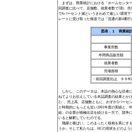
まずは、商業統計における「ホームセンター
回調査に比べて、店舗数、就業者数で5割、売
で6パーセント減というきわめて厳しい環境下
レートに受け取った報道では「流通の新4番打者
図表．１ 商業統
事業所数
年間商品販売額
就業者数
売場面積
・前回調査比は、９９年
しかし、このデータは、本誌の熱心な読者に
ねてよりお伝えしている本誌調査の結果とか
2）、売上高、店舗数ともに、わずか5パーセ
と時期的にもっとも近い2001年度の実績と、
組」の企業が積極出店を続ける一方で、競争
いると解釈していたのでる。
飛躍と横ばい。このまったく様相を異にする
うか。そして私たちは、HCの現状をどのよう