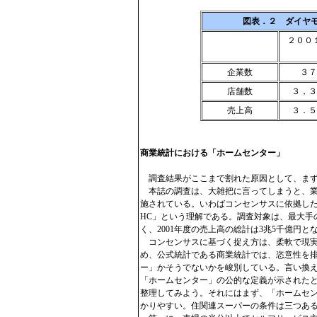
図表．２ ダイヤ
２００
企業数
３７
店舗数
３，３
売上高
３．５
商業統計における「ホームセンター」
調査結果がここまで割れた原因として、まず
本誌の調査は、大雑把に言ってしまうと、業
施されている。いわばコンセンサスに依拠した
HC」という理解である。調査対象は、最大手
く、2001年度の売上高の総計は3兆5千億円と
コンセンサスに基づく捉え方は、柔軟で現実
め、公式統計である商業統計では、恣意性を
ー」かそうでないかを峻別している。言い換
「ホームセンター」の公的な定義が示された
整理してみよう。それにはまず、「ホームセ
かりやすい。住関連スーパーの条件は三つあ