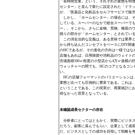
「長時間営業」という、それぞれの業態を特
センター」と並んで新たに設定された「ドラ
が、「医薬品と化粧品をセルフサービスで販
しかし、「ホームセンター」の場合には、そ
している。スーパーのなかで総合スーパーで
ー」。そこから、さらに金物、荒物、種苗の
残りの部分が「ホームセンター」とされてい
この消去法的な定義は、ある意味では業界と
から持ち込んだコンセプトをベースにDIY関
のHCであるが、その進化の方向は一様ではな
店舗もあれば、日用雑貨や消耗品のウェイト
売場面積500㎡程度の小型店から4万㎡規模
ウォッチャーの間でも、HCのコアとなるコン
い。
HCの店舗フォーマットのバリエーションは、
業態と比べても圧倒的に豊富である。これは
ということである。この現実が、商業統計に
得なかった背景となっている。
未確認成長セクターの存在
分析者にとってはともかく、実際にビジネス
だろう。顧客に喜んでもらい、企業として成
だ、ビジネスとしての成功を目指して戦略を